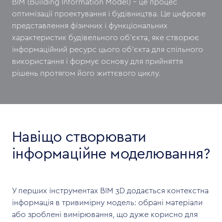
BIM (Building Information Model) – це процес
оптимізації проектування і будівництва. Це цифрове
представлення фізичних і функціональних
характеристик будівельного об'єкта, яке створює
інформаційний ресурс цього об'єкта для спільного
використання і формує основу для прийняття
рішень протягом його життєвого циклу.
Навіщо створювати
інформаційне моделювання?
У перших інструментах BIM 3D додається контекстна
інформація в тривимірну модель: обрані матеріали
або зроблені вимірювання, що дуже корисно для